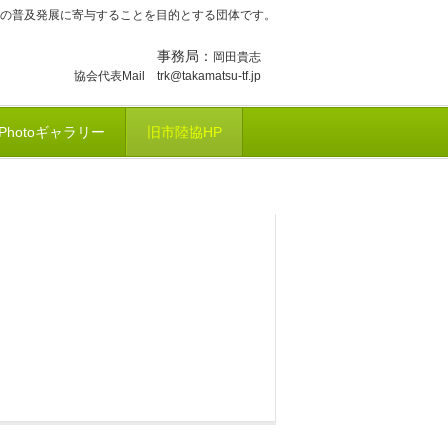
の普及発展に寄与することを目的とする団体です。
事務局：
岡田貴志
協会代表Mail trk@takamatsu-tf.jp
Photoギャラリー
旧市陸協HP